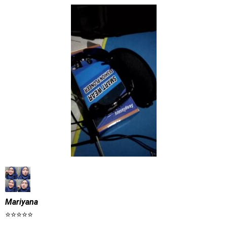
Mariyana
⭐⭐⭐⭐⭐