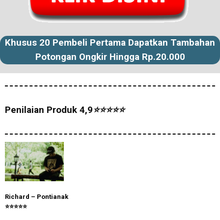
Khusus 20 Pembeli Pertama Dapatkan Tambahan
Potongan Ongkir Hingga Rp.20.000
Penilaian Produk
4,9
⭐⭐⭐⭐⭐
Richard – Pontianak
⭐
⭐
⭐
⭐
⭐