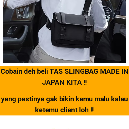
Cobain deh beli TAS SLINGBAG MADE IN
JAPAN KITA !!
yang pastinya gak bikin kamu malu kalau
ketemu client loh !!